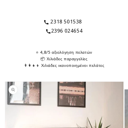
2318 501538
2396 024654
⭐ 4,8/5 αξιολόγηση πελατών
📦 Χιλιάδες παραγγελίες
👨‍👩‍👧‍👦 Χιλιάδες ικανοποιημένοι πελάτες
oduktinformationen
ringen