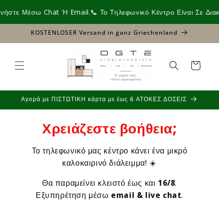
Direkt
zum
στε Μέσω Chat Ή Email.
📞 Το Τηλεφωνικό Κέντρο Είναι Σε Διακο
Inhalt
KOSTENLOSER Versand in ganz Griechenland
Warenkorb
Αγορά με ΠΙΣΤΩΤΙΚΗ κάρτα με έως 6 ΑΤΟΚΕΣ ΔΟΣΕΙΣ
Χρειάζεστε βοήθεια;
Το τηλεφωνικό μας κέντρο κάνει ένα μικρό
καλοκαιρινό διάλειμμα! ☀️
Θα παραμείνει κλειστό έως και
16/8
.
Εξυπηρέτηση μέσω
email & live chat
.