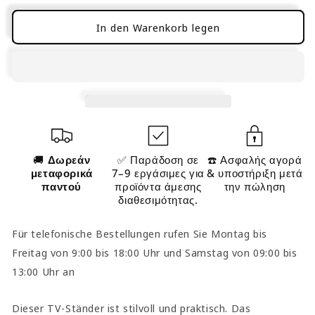
Ständer
Ständer
Regal
Regal
In den Warenkorb legen
niedrig
niedrig
Sideboard
Sideboard
Massivholz
Massivholz
HiFi-
HiFi-
Möbel
Möbel
1247321
1247321
🚚
Δωρεάν
✅ Παράδοση σε
☎️ Ασφαλής αγορά
μεταφορικά
7–9 εργάσιμες για
& υποστήριξη μετά
παντού
προϊόντα άμεσης
την πώληση
διαθεσιμότητας.
Für telefonische Bestellungen rufen Sie Montag bis
Freitag von 9:00 bis 18:00 Uhr und Samstag von 09:00 bis
13:00 Uhr an
Dieser TV-Ständer ist stilvoll und praktisch. Das