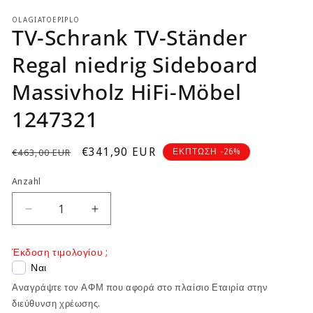
OLAGIATOEPIPLO
TV-Schrank TV-Ständer
Regal niedrig Sideboard
Massivholz HiFi-Möbel
1247321
Normaler
Verkaufspreis
€341,90 EUR
ΕΚΠΤΩΣΗ -26%
€463,00 EUR
Preis
Anzahl
Verringere
Erhöhe
die
die
Menge
Menge
Έκδοση τιμολογίου ;
für
für
Ναι
TV-
TV-
Αναγράψτε τον ΑΦΜ που αφορά στο πλαίσιο Εταιρία στην
Schrank
Schrank
TV-
TV-
διεύθυνση χρέωσης.