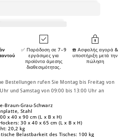
Esszimmer
er
Wohnzimmer
LB-
T218B01
άν
✅ Παράδοση σε 7–9
☎️ Ασφαλής αγορά &
παντού
εργάσιμες για
υποστήριξη μετά την
προϊόντα άμεσης
πώληση
διαθεσιμότητας.
he Bestellungen rufen Sie Montag bis Freitag von
 Uhr und Samstag von 09:00 bis 13:00 Uhr an
age-Braun-Grau-Schwarz
anplatte, Stahl
100 x 40 x 90 cm (L x B x H)
Hockers: 30 x 40 x 65 cm (L x B x H)
ht: 20,2 kg
tische Belastbarkeit des Tisches: 100 kg