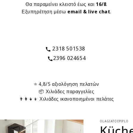
Θα παραμείνει κλειστό έως και
16/8
.
Εξυπηρέτηση μέσω
email & live chat
.
2318 501538
2396 024654
⭐ 4,8/5 αξιολόγηση πελατών
📦 Χιλιάδες παραγγελίες
👨‍👩‍👧‍👦 Χιλιάδες ικανοποιημένοι πελάτες
OLAGIATOEPIPLO
Küche