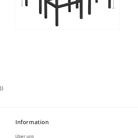
Medien
7
in
Modal
öffnen
}}
Information
Über uns