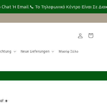
mail.
📞 Το Τηλεφωνικό Κέντρο Είναι Σε Διακοπές Έω
Einloggen
Warenkorb
ichtung
Neue Lieferungen
Μασίφ Ξύλο
α! ☀️