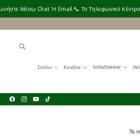
Direkt
zum
Μέσω Chat Ή Email.
📞 Το Τηλεφωνικό Κέντρο Είναι Σ
Inhalt
Σαλόνι
Κουζίνα
Schlafzimmer
He
Facebook
Instagram
YouTube
TikTok
Το τ