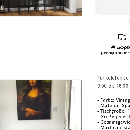
Esszimmer
Wohnzimm
LB-
T218B01
🚚
Δωρε
μεταφορικά 
Für telefonisc
9:00 bis 18:00
- Farbe: Vint
- Material: Sp
- Tischgröße: 
- Größe jedes 
- Gesamtgewic
- Maximale sta