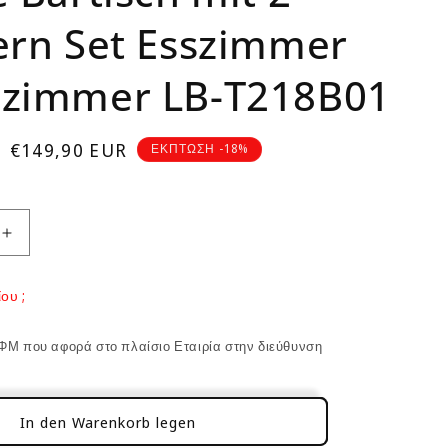
rn Set Esszimmer
zimmer LB-T218B01
Verkaufspreis
€149,90 EUR
ΕΚΠΤΩΣΗ -18%
Erhöhe
die
Menge
ου ;
für
Küche
Bartisch
ΦΜ που αφορά στο πλαίσιο Εταιρία στην διεύθυνση
mit
2
Hockern
In den Warenkorb legen
Set