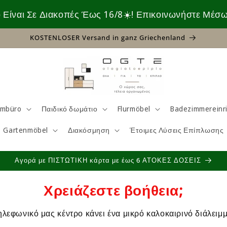
ε Διακοπές Έως 16/8☀️! Επικοινωνήστε Μέσω Chat Ή E
KOSTENLOSER Versand in ganz Griechenland
imbüro
Παιδικό δωμάτιο
Flurmöbel
Badezimmereinr
Gartenmöbel
Διακόσμηση
Έτοιμες Λύσεις Επίπλωσης
Αγορά με ΠΙΣΤΩΤΙΚΗ κάρτα με έως 6 ΑΤΟΚΕΣ ΔΟΣΕΙΣ
Χρειάζεστε βοήθεια;
ηλεφωνικό μας κέντρο κάνει ένα μικρό καλοκαιρινό διάλειμμ