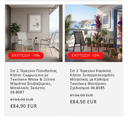
ΕΚΠΤΩΣΗ -18%
ΕΚΠΤΩΣΗ -18%
Σετ 2 Τεμαχίων Πολυθρόνες
Σετ 2 Τεμαχίων Καρέκλες
Κήπου Cappuccino με
Κήπου Συναρμολογημένες
Textilene White & Ξύλινα
Μεταλλικές με Κάθισμα
Μπράτσα Στοιβαζόμενες,
Textilene Μοντέρνου
Μεταλλικός Σκελετός
Σχεδιασμού 06.8085
06.8087
Regular
Sale
€104,00 EUR
Regular
Sale
€104,00 EUR
price
€84,90 EUR
price
price
€84,90 EUR
price