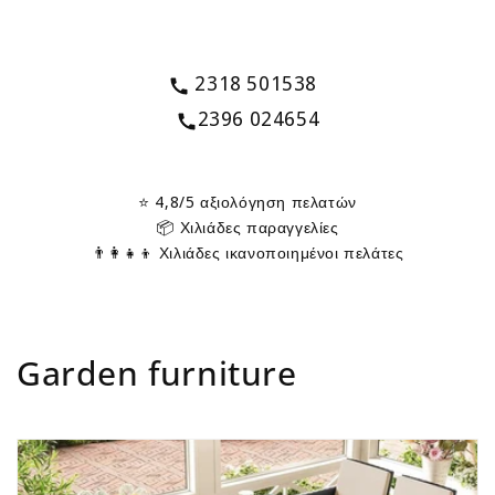
2318 501538
2396 024654
⭐ 4,8/5 αξιολόγηση πελατών
📦 Χιλιάδες παραγγελίες
👨‍👩‍👧‍👦 Χιλιάδες ικανοποιημένοι πελάτες
C
Garden furniture
o
l