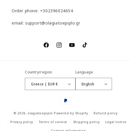
Order phone: +302396024654
email: support@olagiatoepiplo.gr
Facebook
Instagram
YouTube
TikTok
Country/region
Language
Greece | EUR €
English
Payment
methods
© 2026,
olagiatoepiplo
Powered by Shopify
Refund policy
Privacy policy
Terms of service
Shipping policy
Legal notice
Contact information