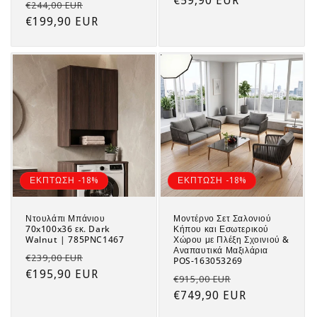
price
€59,90 EUR
price
Regular
Sale
€244,00 EUR
price
€199,90 EUR
price
ΕΚΠΤΩΣΗ -18%
ΕΚΠΤΩΣΗ -18%
Ντουλάπι Μπάνιου
Μοντέρνο Σετ Σαλονιού
70x100x36 εκ. Dark
Κήπου και Εσωτερικού
Walnut | 785PNC1467
Χώρου με Πλέξη Σχοινιού &
Αναπαυτικά Μαξιλάρια
Regular
Sale
€239,00 EUR
POS-163053269
price
€195,90 EUR
price
Regular
Sale
€915,00 EUR
price
€749,90 EUR
price