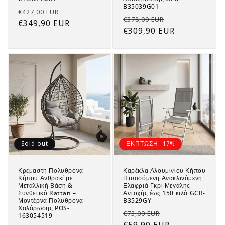
B35039G01
Regular
Sale
€427,00 EUR
Regular
Sale
€378,00 EUR
price
€349,90 EUR
price
price
€309,90 EUR
price
Sold out
ΕΚΠΤΩΣΗ -17%
Κρεμαστή Πολυθρόνα
Καρέκλα Αλουμινίου Κήπου
Κήπου Ανθρακί με
Πτυσσόμενη Ανακλινόμενη
Μεταλλική Βάση &
Ελαφριά Γκρί Μεγάλης
Συνθετικό Rattan –
Αντοχής έως 150 κιλά GCB-
Μοντέρνα Πολυθρόνα
B3529GY
Χαλάρωσης POS-
Regular
Sale
€73,00 EUR
163054519