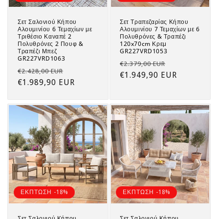
Σετ Σαλονιού Κήπου
Σετ Τραπεζαρίας Κήπου
Αλουμινίου 6 Τεμαχίων με
Αλουμινίου 7 Τεμαχίων με 6
Τριθέσιο Καναπέ 2
Πολυθρόνες & Τραπέζι
Πολυθρόνες 2 Πουφ &
120x70cm Κρεμ
Τραπέζι Μπεζ
GR227VRD1053
GR227VRD1063
Regular
Sale
€2.379,00 EUR
Regular
Sale
€2.428,00 EUR
price
€1.949,90 EUR
price
price
€1.989,90 EUR
price
ΕΚΠΤΩΣΗ -18%
ΕΚΠΤΩΣΗ -18%
Σετ Σαλονιού Κήπου
Σετ Σαλονιού Κήπου