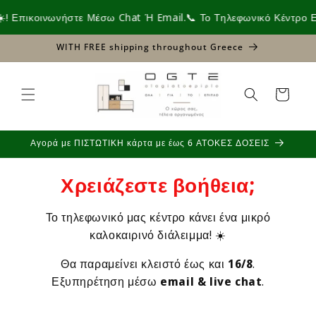
Skip to
πικοινωνήστε Μέσω Chat Ή Email.
📞 Το Τηλεφωνικό Κέντρο Είναι
content
WITH FREE shipping throughout Greece
Cart
Αγορά με ΠΙΣΤΩΤΙΚΗ κάρτα με έως 6 ΑΤΟΚΕΣ ΔΟΣΕΙΣ
Χρειάζεστε βοήθεια;
Το τηλεφωνικό μας κέντρο κάνει ένα μικρό
καλοκαιρινό διάλειμμα! ☀️
Θα παραμείνει κλειστό έως και
16/8
.
Εξυπηρέτηση μέσω
email & live chat
.