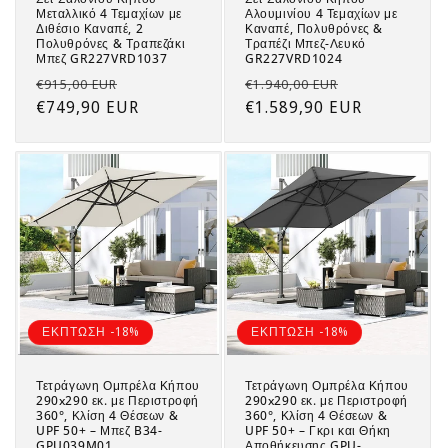
Μεταλλικό 4 Τεμαχίων με
Αλουμινίου 4 Τεμαχίων με
Διθέσιο Καναπέ, 2
Καναπέ, Πολυθρόνες &
Πολυθρόνες & Τραπεζάκι
Τραπέζι Μπεζ-Λευκό
Μπεζ GR227VRD1037
GR227VRD1024
Regular
Sale
Regular
Sale
€915,00 EUR
€1.940,00 EUR
price
€749,90 EUR
price
price
€1.589,90 EUR
price
ΕΚΠΤΩΣΗ -18%
ΕΚΠΤΩΣΗ -18%
Τετράγωνη Ομπρέλα Κήπου
Τετράγωνη Ομπρέλα Κήπου
290x290 εκ. με Περιστροφή
290x290 εκ. με Περιστροφή
360°, Κλίση 4 Θέσεων &
360°, Κλίση 4 Θέσεων &
UPF 50+ – Μπεζ B34-
UPF 50+ – Γκρι και Θήκη
GPU039M01
Αποθήκευσης GPU-