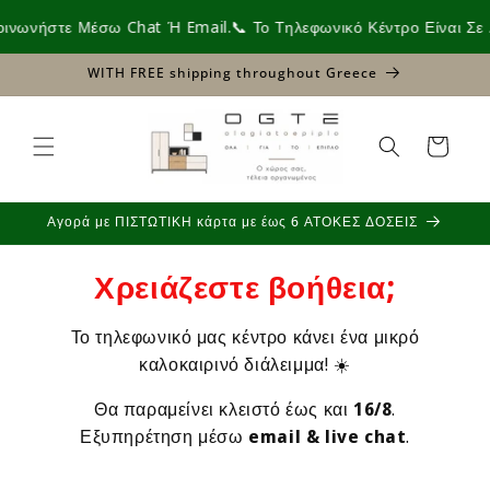
Skip to
έσω Chat Ή Email.
📞 Το Τηλεφωνικό Κέντρο Είναι Σε Διακοπές Έ
content
WITH FREE shipping throughout Greece
Cart
Αγορά με ΠΙΣΤΩΤΙΚΗ κάρτα με έως 6 ΑΤΟΚΕΣ ΔΟΣΕΙΣ
Χρειάζεστε βοήθεια;
Το τηλεφωνικό μας κέντρο κάνει ένα μικρό
καλοκαιρινό διάλειμμα! ☀️
Θα παραμείνει κλειστό έως και
16/8
.
Εξυπηρέτηση μέσω
email & live chat
.