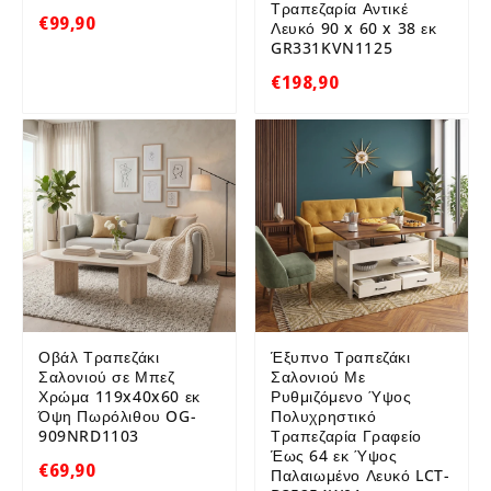
Τραπεζαρία Αντικέ
€99,90
Λευκό 90 x 60 x 38 εκ
GR331KVN1125
€198,90
Οβάλ Τραπεζάκι
Έξυπνο Τραπεζάκι
Σαλονιού σε Μπεζ
Σαλονιού Με
Χρώμα 119x40x60 εκ
Ρυθμιζόμενο Ύψος
Όψη Πωρόλιθου OG-
Πολυχρηστικό
909NRD1103
Τραπεζαρία Γραφείο
Έως 64 εκ Ύψος
€69,90
Παλαιωμένο Λευκό LCT-