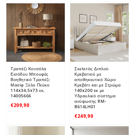
Τραπέζι Κονσόλα
Σκελετός Διπλού
Εισόδου Μπουφές
Κρεβατιού με
Βοηθητικό Τραπέζι
αποθηκευτικό Χώρο
Μασίφ Ξύλο Πεύκο
Κρεβάτι και με Στρώμα
114x34,5x73 εκ.
140x200 εκ με
14005666
Υδραυλικό σύστημα
ανύψωσης RM-
€209,90
B614LH01
€249,90