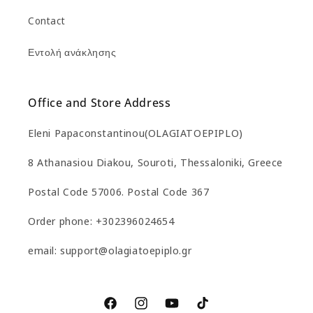
Contact
Εντολή ανάκλησης
Office and Store Address
Eleni Papaconstantinou(OLAGIATOEPIPLO)
8 Athanasiou Diakou, Souroti, Thessaloniki, Greece
Postal Code 57006. Postal Code 367
Order phone: +302396024654
email: support@olagiatoepiplo.gr
Facebook
Instagram
YouTube
TikTok