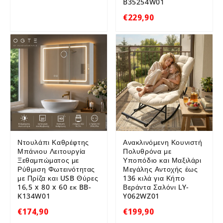
B35254W01
€229,90
Ντουλάπι Καθρέφτης
Ανακλινόμενη Κουνιστή
Μπάνιου Λειτουργία
Πολυθρόνα με
Ξεθαμπώματος με
Υποπόδιο και Μαξιλάρι
Ρύθμιση Φωτεινότητας
Μεγάλης Αντοχής έως
με Πρίζα και USB Θύρες
136 κιλά για Κήπο
16,5 x 80 x 60 εκ BB-
Βεράντα Σαλόνι LY-
K134W01
Y062WZ01
€174,90
€199,90