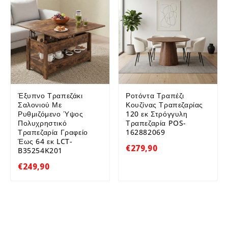
Έξυπνο Τραπεζάκι
Ροτόντα Τραπέζι
Σαλονιού Με
Κουζίνας Τραπεζαρίας
Ρυθμιζόμενο Ύψος
120 εκ Στρόγγυλη
Πολυχρηστικό
Τραπεζαρία POS-
Τραπεζαρία Γραφείο
162882069
Έως 64 εκ LCT-
€279,90
B35254K201
€249,90