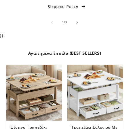
Shipping Policy
of
1
/
3
}}
Aγαπημένα έπιπλα (BEST SELLERS)
Έξυπνο Τραπεζάκι
Τραπεζάκι Σαλονιού Με