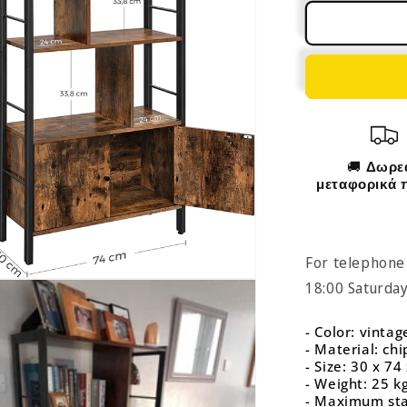
Office
Storage
Shelves
Vintage
Brown
LB-
C022B01
🚚
Δωρε
μεταφορικά 
For telephone
18:00 Saturda
- Color: vinta
- Material: ch
- Size: 30 x 7
- Weight: 25 k
- Maximum stat