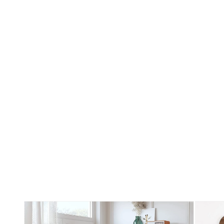
Skip to
product
information