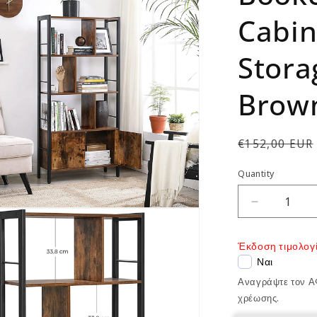
Cabin
Stora
Brow
Regular
€152,00 EUR
price
Quantity
Decrease
quantity
for
Έκδοση τιμολογί
Bookcase
Ναι
Living
Room
Αναγράψτε τον Α
Cabinet
χρέωσης.
Bookcase