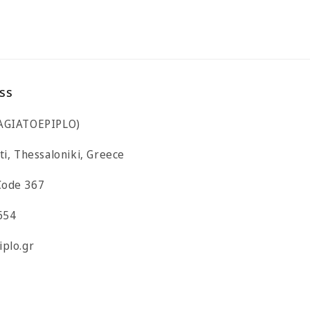
ss
LAGIATOEPIPLO)
ti, Thessaloniki, Greece
 Code 367
654
iplo.gr