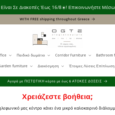
ε Διακοπές Έως 16/8☀️! Επικοινωνήστε Μέσω Chat Ή 
WITH FREE shipping throughout Greece
fice
Παιδικό δωμάτιο
Corridor Furniture
Bathroom f
Garden furniture
Διακόσμηση
Έτοιμες Λύσεις Επίπλωση
Αγορά με ΠΙΣΤΩΤΙΚΗ κάρτα με έως 6 ΑΤΟΚΕΣ ΔΟΣΕΙΣ
Χρειάζεστε βοήθεια;
ηλεφωνικό μας κέντρο κάνει ένα μικρό καλοκαιρινό διάλειμμ