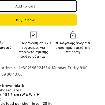
Office
Add to cart
Storage
Shelves
Vintage
Buy it now
Brown
LB-
C022B01
άν
✅ Παράδοση σε 7–9
☎️ Ασφαλής αγορά &
παντού
εργάσιμες για
υποστήριξη μετά την
προϊόντα άμεσης
πώληση
διαθεσιμότητας.
 orders call +302396024654. Monday-Friday 9:00-
y 09:00-13:00
ge brown-black
ipboard, steel
4 x 154.5 cm (W x W x H)
g
ic load per shelf level: 20 kg