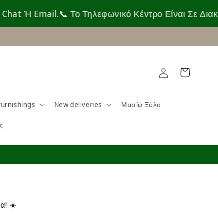
Email.
📞 Το Τηλεφωνικό Κέντρο Είναι Σε Διακοπές Έ
Log
Cart
in
urnishings
New deliveries
Μασίφ Ξύλο
ς
α! ☀️