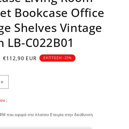
et Bookcase Office
ge Shelves Vintage
n LB-C022B01
Sale
€112,90 EUR
ΕΚΠΤΩΣΗ -25%
price
Increase
quantity
for
ου ;
Bookcase
Living
Room
ΦΜ που αφορά στο πλαίσιο Εταιρία στην διεύθυνση
Cabinet
Bookcase