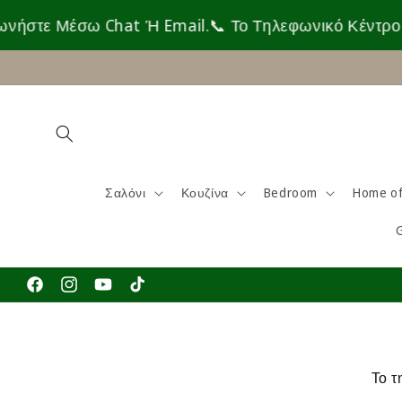
Skip to
Μέσω Chat Ή Email.
📞 Το Τηλεφωνικό Κέντρο Είναι Σ
content
Σαλόνι
Κουζίνα
Bedroom
Home of
Facebook
Instagram
YouTube
TikTok
Το τ