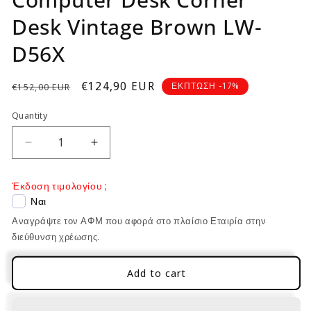
Desk Vintage Brown LW-
D56X
Regular
Sale
€124,90 EUR
ΕΚΠΤΩΣΗ -17%
€152,00 EUR
price
price
Quantity
Decrease
Increase
quantity
quantity
for
for
Έκδοση τιμολογίου ;
Computer
Computer
Ναι
Desk
Desk
Αναγράψτε τον ΑΦΜ που αφορά στο πλαίσιο Εταιρία στην
Corner
Corner
Desk
Desk
διεύθυνση χρέωσης.
Vintage
Vintage
Brown
Brown
Add to cart
LW-
LW-
D56X
D56X