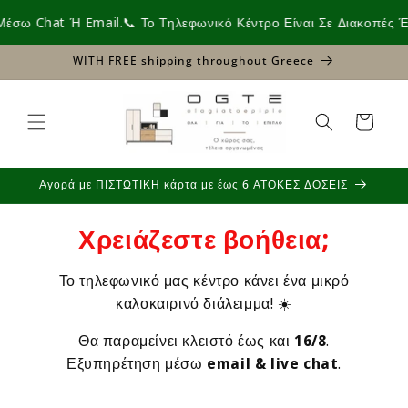
Skip to
σω Chat Ή Email.
📞 Το Τηλεφωνικό Κέντρο Είναι Σε Διακοπές Έως
content
WITH FREE shipping throughout Greece
Cart
Αγορά με ΠΙΣΤΩΤΙΚΗ κάρτα με έως 6 ΑΤΟΚΕΣ ΔΟΣΕΙΣ
Χρειάζεστε βοήθεια;
Το τηλεφωνικό μας κέντρο κάνει ένα μικρό
καλοκαιρινό διάλειμμα! ☀️
Θα παραμείνει κλειστό έως και
16/8
.
Εξυπηρέτηση μέσω
email & live chat
.