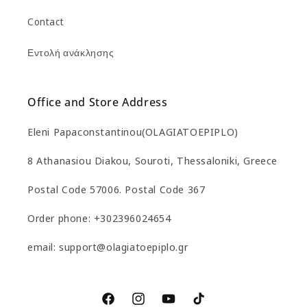
Contact
Εντολή ανάκλησης
Office and Store Address
Eleni Papaconstantinou(OLAGIATOEPIPLO)
8 Athanasiou Diakou, Souroti, Thessaloniki, Greece
Postal Code 57006. Postal Code 367
Order phone: +302396024654
email: support@olagiatoepiplo.gr
Facebook
Instagram
YouTube
TikTok