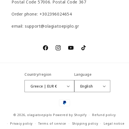
Postal Code 57006. Postal Code 367
Order phone: +302396024654
email: support@olagiatoepiplo.gr
Facebook
Instagram
YouTube
TikTok
Country/region
Language
Greece | EUR €
English
Payment
methods
© 2026,
olagiatoepiplo
Powered by Shopify
Refund policy
Privacy policy
Terms of service
Shipping policy
Legal notice