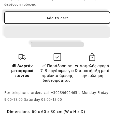
Washbasin
Washbasin
διεύθυνση χρέωσης.
Storage
Storage
Cabinet
Cabinet
Add to cart
white
white
BB-
BB-
C02WT
C02WT
🚚
Δωρεάν
✅ Παράδοση σε
☎️ Ασφαλής αγορά
μεταφορικά
7–9 εργάσιμες για
& υποστήριξη μετά
παντού
προϊόντα άμεσης
την πώληση
διαθεσιμότητας.
For telephone orders call +302396024654. Monday-Friday
9:00-18:00 Saturday 09:00-13:00
- Dimensions: 60 x 60 x 30 cm (W x H x D)