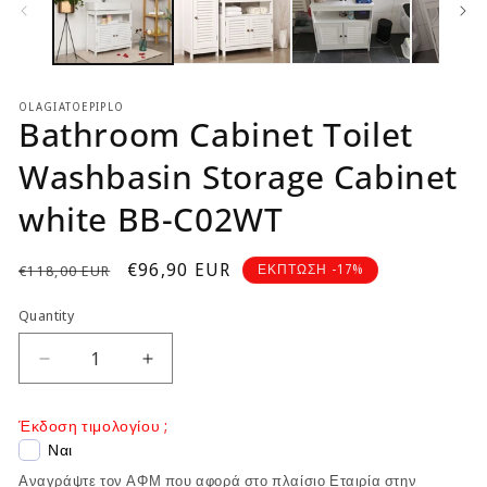
OLAGIATOEPIPLO
Bathroom Cabinet Toilet
Washbasin Storage Cabinet
white BB-C02WT
Regular
Sale
€96,90 EUR
ΕΚΠΤΩΣΗ -17%
€118,00 EUR
price
price
Quantity
Decrease
Increase
quantity
quantity
for
for
Έκδοση τιμολογίου ;
Bathroom
Bathroom
Ναι
Cabinet
Cabinet
Αναγράψτε τον ΑΦΜ που αφορά στο πλαίσιο Εταιρία στην
Toilet
Toilet