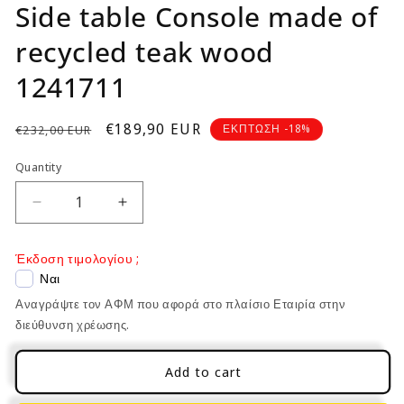
Side table Console made of
recycled teak wood
1241711
Regular
Sale
€189,90 EUR
ΕΚΠΤΩΣΗ -18%
€232,00 EUR
price
price
Quantity
Decrease
Increase
quantity
quantity
for
for
Έκδοση τιμολογίου ;
Side
Side
Ναι
table
table
Αναγράψτε τον ΑΦΜ που αφορά στο πλαίσιο Εταιρία στην
Console
Console
made
made
διεύθυνση χρέωσης.
of
of
recycled
recycled
Add to cart
teak
teak
wood
wood