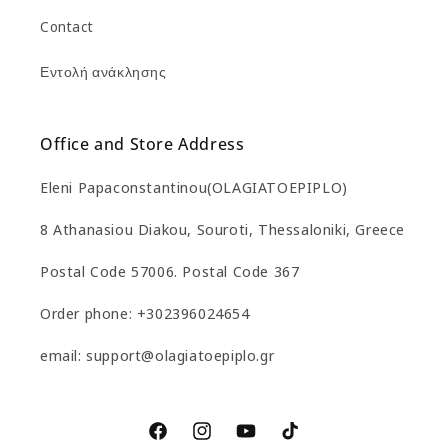
Contact
Εντολή ανάκλησης
Office and Store Address
Eleni Papaconstantinou(OLAGIATOEPIPLO)
8 Athanasiou Diakou, Souroti, Thessaloniki, Greece
Postal Code 57006. Postal Code 367
Order phone: +302396024654
email: support@olagiatoepiplo.gr
Facebook
Instagram
YouTube
TikTok