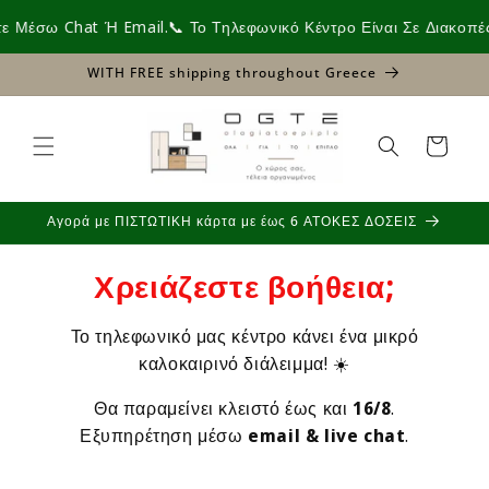
Skip to
έσω Chat Ή Email.
📞 Το Τηλεφωνικό Κέντρο Είναι Σε Διακοπές Έ
content
WITH FREE shipping throughout Greece
Cart
Αγορά με ΠΙΣΤΩΤΙΚΗ κάρτα με έως 6 ΑΤΟΚΕΣ ΔΟΣΕΙΣ
Χρειάζεστε βοήθεια;
Το τηλεφωνικό μας κέντρο κάνει ένα μικρό
καλοκαιρινό διάλειμμα! ☀️
Θα παραμείνει κλειστό έως και
16/8
.
Εξυπηρέτηση μέσω
email & live chat
.