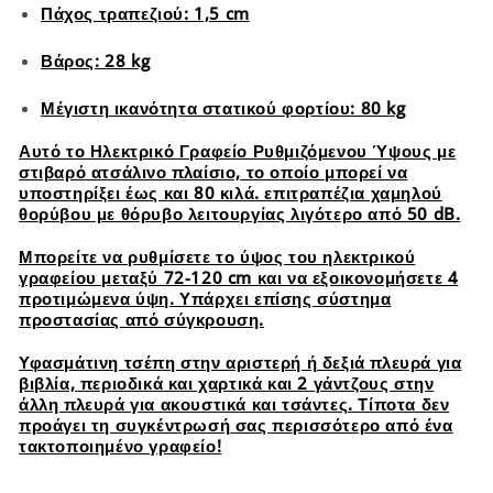
Πάχος τραπεζιού: 1,5 cm
Βάρος: 28 kg
Μέγιστη ικανότητα στατικού φορτίου: 80 kg
Αυτό το Ηλεκτρικό Γραφείο Ρυθμιζόμενου Ύψους με
στιβαρό ατσάλινο πλαίσιο, το οποίο μπορεί να
υποστηρίξει έως και 80 κιλά. επιτραπέζια χαμηλού
θορύβου με θόρυβο λειτουργίας λιγότερο από 50 dB.
Μπορείτε να ρυθμίσετε το ύψος του ηλεκτρικού
γραφείου μεταξύ 72-120 cm και να εξοικονομήσετε 4
προτιμώμενα ύψη. Υπάρχει επίσης σύστημα
προστασίας από σύγκρουση.
Υφασμάτινη τσέπη στην αριστερή ή δεξιά πλευρά για
βιβλία, περιοδικά και χαρτικά και 2 γάντζους στην
άλλη πλευρά για ακουστικά και τσάντες. Τίποτα δεν
προάγει τη συγκέντρωσή σας περισσότερο από ένα
τακτοποιημένο γραφείο!