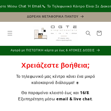
μετάβαση
ε Μέσω Chat Ή Email.
📞 Το Τηλεφωνικό Κέντρο Είναι Σε Διακοπέ
στο
περιεχόμενο
ΔΩΡΕΑΝ ΜΕΤΑΦΟΡΙΚΑ ΠΑΝΤΟΥ
Καλάθι
Αγορά με ΠΙΣΤΩΤΙΚΗ κάρτα με έως 6 ΑΤΟΚΕΣ ΔΟΣΕΙΣ
Χρειάζεστε βοήθεια;
Το τηλεφωνικό μας κέντρο κάνει ένα μικρό
καλοκαιρινό διάλειμμα! ☀️
Θα παραμείνει κλειστό έως και
16/8
.
Εξυπηρέτηση μέσω
email & live chat
.