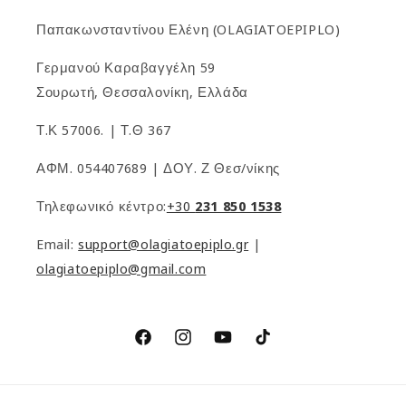
Παπακωνσταντίνου Ελένη (OLAGIATOEPIPLO)
Γερμανού Καραβαγγέλη 59
Σουρωτή, Θεσσαλονίκη, Ελλάδα
Τ.Κ 57006. | Τ.Θ 367
ΑΦΜ. 054407689 | ΔΟΥ. Ζ Θεσ/νίκης
Τηλεφωνικό κέντρο:
+30
231 850 1538
Email:
support@olagiatoepiplo.gr
|
olagiatoepiplo@gmail.com
Facebook
Instagram
YouTube
TikTok