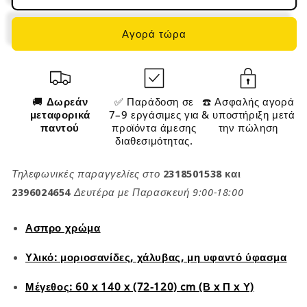
LS-
LS-
D016W01
D016W01
Αγορά τώρα
🚚
Δωρεάν
✅ Παράδοση σε
☎️ Ασφαλής αγορά
μεταφορικά
7–9 εργάσιμες για
& υποστήριξη μετά
παντού
προϊόντα άμεσης
την πώληση
διαθεσιμότητας.
Τηλεφωνικές παραγγελίες στο
2318501538 και
2396024654
Δευτέρα με Παρασκευή 9:00-18:00
Ασπρο χρώμα
Υλικό: μοριοσανίδες, χάλυβας, μη υφαντό ύφασμα
Μέγεθος: 60 x 140 x (72-120) cm (Β x Π x Υ)