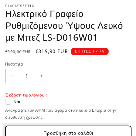
OLAGIATOEPIPLO
Ηλεκτρικό Γραφείο
Ρυθμιζόμενου Ύψους Λευκό
με Μπεζ LS-D016W01
Κανονική
Τιμή
€319,90 EUR
ΕΚΠΤΩΣΗ -17%
€390,00 EUR
τιμή
έκπτωσης
Ποσότητα
Μείωση
Αύξηση
ποσότητας
ποσότητας
για
για
Έκδοση τιμολογίου ;
Ηλεκτρικό
Ηλεκτρικό
Ναι
Γραφείο
Γραφείο
Αναγράψτε τον ΑΦΜ που αφορά στο πλαίσιο Εταιρία στην
Ρυθμιζόμενου
Ρυθμιζόμενου
Ύψους
Ύψους
διεύθυνση χρέωσης.
Λευκό
Λευκό
με
με
Προσθήκη στο καλάθι
Μπεζ
Μπεζ