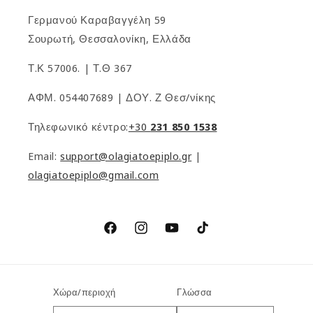
Γερμανού Καραβαγγέλη 59
Σουρωτή, Θεσσαλονίκη, Ελλάδα
Τ.Κ 57006. | Τ.Θ 367
ΑΦΜ. 054407689 | ΔΟΥ. Ζ Θεσ/νίκης
Τηλεφωνικό κέντρο:
+30
231 850 1538
Email:
support@olagiatoepiplo.gr
|
olagiatoepiplo@gmail.com
Facebook
Instagram
YouTube
TikTok
Χώρα/περιοχή
Γλώσσα