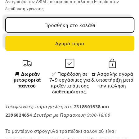
Αναγράψτε τον ΑΦΜ που αφορά στο πλαίσιο Εταιρία στην
Σαλονιού
Σαλονιού
46
46
διεύθυνση χρέωσης.
εκ
εκ
Βοηθητικό
Βοηθητικό
Προσθήκη στο καλάθι
Μασίφ
Μασίφ
Ξύλο
Ξύλο
Ανακυκλωμένο
Ανακυκλωμένο
Αγορά τώρα
47.3318
47.3318
🚚
Δωρεάν
✅ Παράδοση σε
☎️ Ασφαλής αγορά
μεταφορικά
7–9 εργάσιμες για
& υποστήριξη μετά
παντού
προϊόντα άμεσης
την πώληση
διαθεσιμότητας.
Τηλεφωνικές παραγγελίες στο
2318501538 και
2396024654
Δευτέρα με Παρασκευή 9:00-18:00
Το μοντέρνο στρογγυλό τραπεζάκι σαλονιού είναι