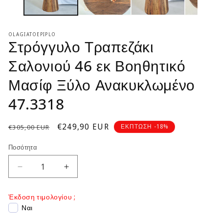
OLAGIATOEPIPLO
Στρόγγυλο Τραπεζάκι
Σαλονιού 46 εκ Βοηθητικό
Μασίφ Ξύλο Ανακυκλωμένο
47.3318
Κανονική
Τιμή
€249,90 EUR
ΕΚΠΤΩΣΗ -18%
€305,00 EUR
τιμή
έκπτωσης
Ποσότητα
Μείωση
Αύξηση
ποσότητας
ποσότητας
για
για
Έκδοση τιμολογίου ;
Στρόγγυλο
Στρόγγυλο
Ναι
Τραπεζάκι
Τραπεζάκι