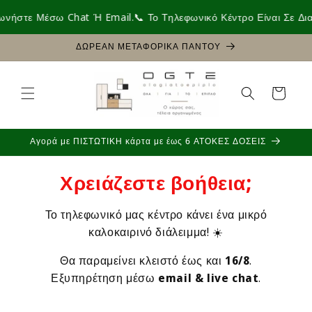
μετάβαση
ήστε Μέσω Chat Ή Email.
📞 Το Τηλεφωνικό Κέντρο Είναι Σε Διακ
στο
περιεχόμενο
ΔΩΡΕΑΝ ΜΕΤΑΦΟΡΙΚΑ ΠΑΝΤΟΥ
Καλάθι
Αγορά με ΠΙΣΤΩΤΙΚΗ κάρτα με έως 6 ΑΤΟΚΕΣ ΔΟΣΕΙΣ
Χρειάζεστε βοήθεια;
Το τηλεφωνικό μας κέντρο κάνει ένα μικρό
καλοκαιρινό διάλειμμα! ☀️
Θα παραμείνει κλειστό έως και
16/8
.
Εξυπηρέτηση μέσω
email & live chat
.