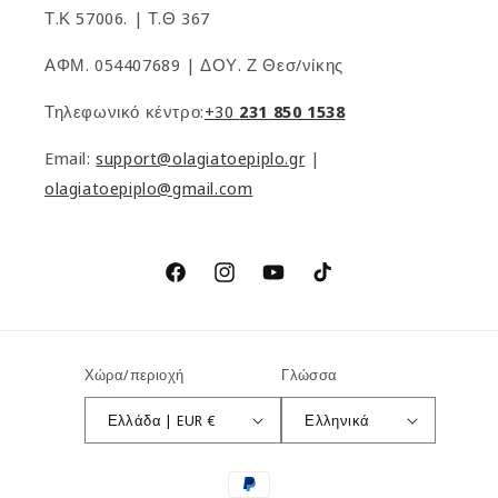
Τ.Κ 57006. | Τ.Θ 367
ΑΦΜ. 054407689 | ΔΟΥ. Ζ Θεσ/νίκης
Τηλεφωνικό κέντρο:
+30
231 850 1538
Email:
support@olagiatoepiplo.gr
|
olagiatoepiplo@gmail.com
Facebook
Instagram
YouTube
TikTok
Χώρα/περιοχή
Γλώσσα
Ελλάδα | EUR €
Ελληνικά
Μέθοδοι