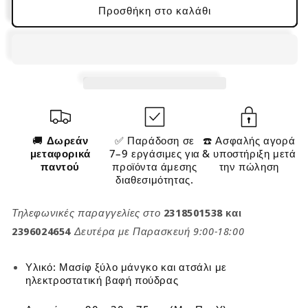
90
90
Προσθήκη στο καλάθι
x
x
30
30
x
x
75
75
εκ.
εκ.
(Μ
(Μ
x
x
Π
Π
x
x
🚚
Δωρεάν
✅ Παράδοση σε
☎️ Ασφαλής αγορά
Υ)
Υ)
μεταφορικά
7–9 εργάσιμες για
& υποστήριξη μετά
1247920
1247920
παντού
προϊόντα άμεσης
την πώληση
διαθεσιμότητας.
Τηλεφωνικές παραγγελίες στο
2318501538 και
2396024654
Δευτέρα με Παρασκευή 9:00-18:00
Υλικό: Μασίφ ξύλο μάνγκο και ατσάλι με
ηλεκτροστατική βαφή πούδρας