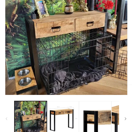
Ά
μ
2
Άνοιγμα
σ
μέσου
βο
1
π
στο
βοηθητικό
παράθυρο