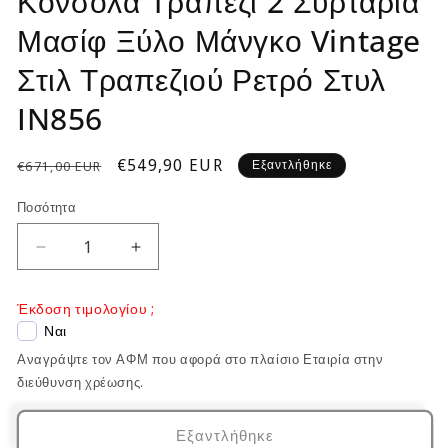
Κονσόλα Τραπέζι 2 Συρτάρια
Μασίφ Ξύλο Μάνγκο Vintage
Στιλ Τραπεζιού Ρετρό Στυλ
IN856
Κανονική
Τιμή
€549,90 EUR
Εξαντλήθηκε
€671,00 EUR
τιμή
έκπτωσης
Ποσότητα
Μείωση
Αύξηση
ποσότητας
ποσότητας
για
για
Έκδοση τιμολογίου ;
Κονσόλα
Κονσόλα
Ναι
Τραπέζι
Τραπέζι
Αναγράψτε τον ΑΦΜ που αφορά στο πλαίσιο Εταιρία στην
2
2
Συρτάρια
Συρτάρια
διεύθυνση χρέωσης.
Μασίφ
Μασίφ
Ξύλο
Ξύλο
Εξαντλήθηκε
Μάνγκο
Μάνγκο