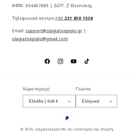
ΑΦΜ. 054407689 | ΔΟΥ. Ζ Θεσ/νίκης
Τηλεφωνικό κέντρο:
+30
231 850 1538
Email:
support@olagiatoepiplo.gr
|
olagiatoepiplo@gmail.com
Facebook
Instagram
YouTube
TikTok
Χώρα/περιοχή
Γλώσσα
Ελλάδα | EUR €
Ελληνικά
Μέθοδοι
πληρωμής
© 2026,
olagiatoepiplo
Με την υποστήριξη της Shopify