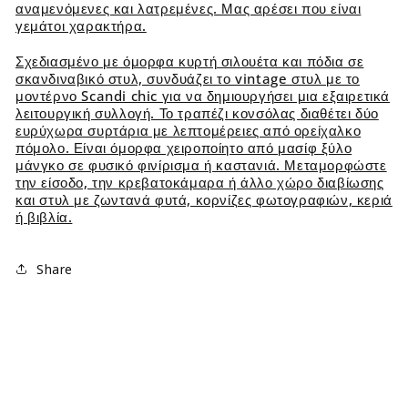
αναμενόμενες και λατρεμένες. Μας αρέσει που είναι
γεμάτοι χαρακτήρα.
Σχεδιασμένο με όμορφα κυρτή σιλουέτα και πόδια σε
σκανδιναβικό στυλ, συνδυάζει το vintage στυλ με το
μοντέρνο Scandi chic για να δημιουργήσει μια εξαιρετικά
λειτουργική συλλογή. Το τραπέζι κονσόλας διαθέτει δύο
ευρύχωρα συρτάρια με λεπτομέρειες από ορείχαλκο
πόμολο. Είναι όμορφα χειροποίητο από μασίφ ξύλο
μάνγκο σε φυσικό φινίρισμα ή καστανιά. Μεταμορφώστε
την είσοδο, την κρεβατοκάμαρα ή άλλο χώρο διαβίωσης
και στυλ με ζωντανά φυτά, κορνίζες φωτογραφιών, κεριά
ή βιβλία.
Share