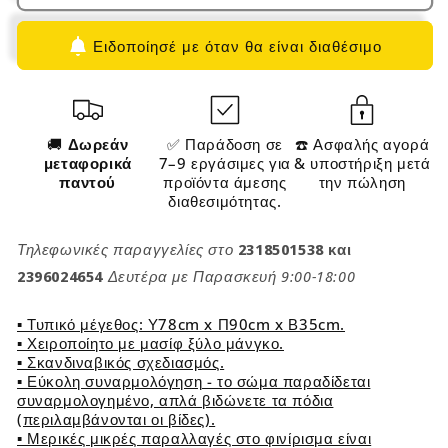
Vintage
Vintage
Στιλ
Στιλ
Ειδοποίησέ με όταν θα είναι διαθέσιμο
Τραπεζιού
Τραπεζιού
Ρετρό
Ρετρό
Στυλ
Στυλ
IN856
IN856
🚚
Δωρεάν
✅ Παράδοση σε
☎️ Ασφαλής αγορά
μεταφορικά
7–9 εργάσιμες για
& υποστήριξη μετά
παντού
προϊόντα άμεσης
την πώληση
διαθεσιμότητας.
Τηλεφωνικές παραγγελίες στο
2318501538 και
2396024654
Δευτέρα με Παρασκευή 9:00-18:00
▪ Τυπικό μέγεθος: Υ78cm x Π90cm x Β35cm.
▪ Χειροποίητο με μασίφ ξύλο μάνγκο.
▪ Σκανδιναβικός σχεδιασμός.
▪ Εύκολη συναρμολόγηση - το σώμα παραδίδεται
συναρμολογημένο, απλά βιδώνετε τα πόδια
(περιλαμβάνονται οι βίδες).
▪ Μερικές μικρές παραλλαγές στο φινίρισμα είναι