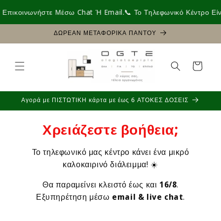
μετάβαση
Επικοινωνήστε Μέσω Chat Ή Email.
📞 Το Τηλεφωνικό Κέντρο Είνα
στο
περιεχόμενο
ΔΩΡΕΑΝ ΜΕΤΑΦΟΡΙΚΑ ΠΑΝΤΟΥ
Καλάθι
Αγορά με ΠΙΣΤΩΤΙΚΗ κάρτα με έως 6 ΑΤΟΚΕΣ ΔΟΣΕΙΣ
Χρειάζεστε βοήθεια;
Το τηλεφωνικό μας κέντρο κάνει ένα μικρό
καλοκαιρινό διάλειμμα! ☀️
Θα παραμείνει κλειστό έως και
16/8
.
Εξυπηρέτηση μέσω
email & live chat
.